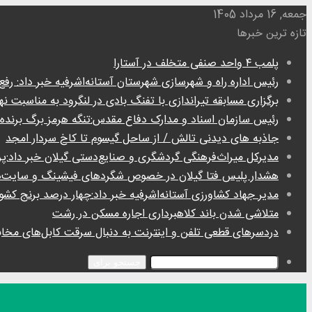
جمعه, 16 مرداد 1405
تازه ترین خبرها
پلمب ۴ واحد صنفی متخلف در آستارا
رئیس اداره راه و شهرسازی شهرستان آستانه‌اشرفیه خبر داد: رفع تصرف ۳۰۰ مترمربع از اراضی دولتی در آ
برگزاری مسابقه تیراندازی با تفنگ بادی در لنگرود به مناسبت
رئیس سازمان اسناد و مدارک دفاع مقدس:تنگه هرمز برگ برنده 
جاذبه های دیدنی تالش / از ساحل گیسوم تا کاخ سردار امجد
مدیرکل میراث‌فرهنگی گردشگری و صنایع‌دستی گیلان خبر داد:پر
هشدار پلیس فتا گیلان در خصوص شگرد‌های فیشینگ و سایت‌
مدیر جهاد کشاورزی آستانه‌اشرفیه خبر داد:چهار درصد برنج کشور 
متلاشی شدن باند کلاهبرداری اجاره مسکن در رشت
دردسر‌های قطعی تلفن و اینترنت به دنبال سرقت کابل‌های مخاب
جستجو برای