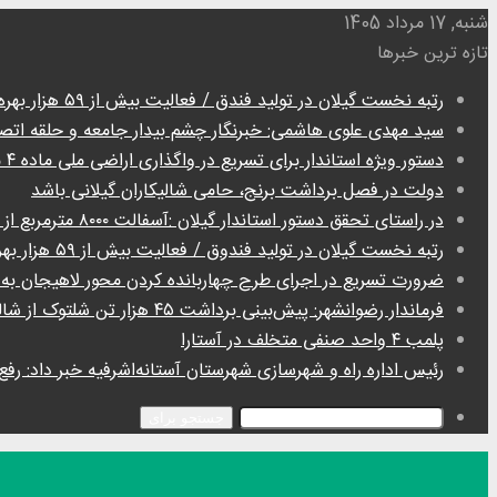
شنبه, 17 مرداد 1405
تازه ترین خبرها
رتبه نخست گیلان در تولید فندق / فعالیت بیش از ۵۹ هزار بهره بردار
سید مهدی علوی هاشمی: خبرنگار چشم بیدار جامعه و حلقه اتص
دستور ویژه استاندار برای تسریع در واگذاری اراضی ملی ماده ۴ ماسال
دولت در فصل برداشت برنج، حامی شالیکاران گیلانی باشد
در راستای تحقق دستور استاندار گیلان :آسفالت ۸۰۰۰ مترمربع از معابر روستای گردشگری گیسوم تالش
رتبه نخست گیلان در تولید فندوق / فعالیت بیش از ۵۹ هزار بهره بردار
ضرورت تسریع در اجرای طرح چهاربانده کردن محور لاهیجان به
فرماندار رضوانشهر: پیش‌بینی برداشت ۴۵ هزار تن شلتوک از شالیزارهای شهرستان
پلمب ۴ واحد صنفی متخلف در آستارا
رئیس اداره راه و شهرسازی شهرستان آستانه‌اشرفیه خبر داد: رفع تصرف ۳۰۰ مترمربع از اراضی دولتی در آ
جستجو برای