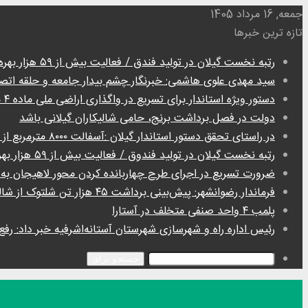
جمعه, 16 مرداد 1405
تازه ترین خبرها
رتبه نخست گیلان در تولید فندق / فعالیت بیش از ۵۹ هزار بهره بردار
سید مهدی علوی هاشمی: خبرنگار چشم بیدار جامعه و حلقه اتص
دستور ویژه استاندار برای تسریع در واگذاری اراضی ملی ماده ۴ ماسال
دولت در فصل برداشت برنج، حامی شالیکاران گیلانی باشد
در راستای تحقق دستور استاندار گیلان :آسفالت ۸۰۰۰ مترمربع از معابر روستای گردشگری گیسوم تالش
رتبه نخست گیلان در تولید فندوق / فعالیت بیش از ۵۹ هزار بهره بردار
ضرورت تسریع در اجرای طرح چهاربانده کردن محور لاهیجان به
فرماندار رضوانشهر: پیش‌بینی برداشت ۴۵ هزار تن شلتوک از شالیزارهای شهرستان
پلمب ۴ واحد صنفی متخلف در آستارا
رئیس اداره راه و شهرسازی شهرستان آستانه‌اشرفیه خبر داد: رفع تصرف ۳۰۰ مترمربع از اراضی دولتی در آ
جستجو برای