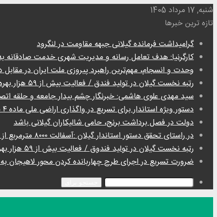
شنبه, 17 مرداد 1405
تازه ترین خبرها
گرامیداشت فرمانده گیلانی جبهه مقاومت در لنگرود
کارگرنیا: هدف تعامل رسانه و مدیریت شهری خدمت صادقانه ب
وحدت و انسجام، مهم‌ترین راهبرد پیروزی ملت ایران در مقابل 
رتبه نخست گیلان در تولید فندق / فعالیت بیش از ۵۹ هزار بهره بردار
سید مهدی علوی هاشمی: خبرنگار چشم بیدار جامعه و حلقه اتص
دستور ویژه استاندار برای تسریع در واگذاری اراضی ملی ماده ۴ ماسال
دولت در فصل برداشت برنج، حامی شالیکاران گیلانی باشد
در راستای تحقق دستور استاندار گیلان :آسفالت ۸۰۰۰ مترمربع از معابر روستای گردشگری گیسوم تالش
رتبه نخست گیلان در تولید فندوق / فعالیت بیش از ۵۹ هزار بهره بردار
ضرورت تسریع در اجرای طرح چهاربانده کردن محور لاهیجان به
جستجو برای